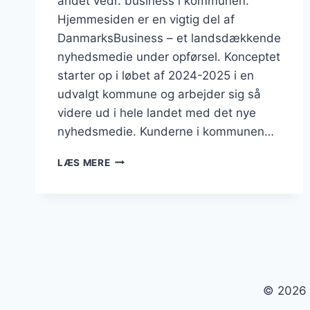
andet vedr. business i kommunen.
Hjemmesiden er en vigtig del af
DanmarksBusiness – et landsdækkende
nyhedsmedie under opførsel. Konceptet
starter op i løbet af 2024-2025 i en
udvalgt kommune og arbejder sig så
videre ud i hele landet med det nye
nyhedsmedie. Kunderne i kommunen…
BUSINESSFAABORG-
LÆS MERE
MIDTFYN.DK
© 2026 