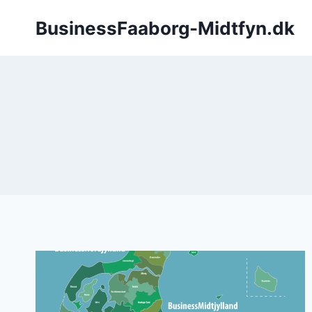
Fortsæt
BusinessFaaborg-Midtfyn.dk
til
indhold