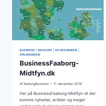
BUSINESS
|
ERHVERV
|
NYHEDSMEDIE
|
ONLINEMEDIE
BusinessFaaborg-
Midtfyn.dk
Af
AalborgBusiness
11. december 2018
Her på BusinessFaaborg-Midtfyn vil der
komme nyheder, artikler og meget