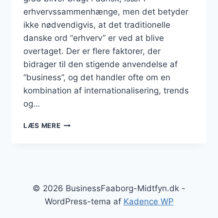
erhvervssammenhænge, men det betyder
ikke nødvendigvis, at det traditionelle
danske ord “erhverv” er ved at blive
overtaget. Der er flere faktorer, der
bidrager til den stigende anvendelse af
“business”, og det handler ofte om en
kombination af internationalisering, trends
og…
ER
LÆS MERE
ORDET
“ERHVERV”
VED
AT
BLIVE
OVERTAGET
© 2026 BusinessFaaborg-Midtfyn.dk -
AF
WordPress-tema af
Kadence WP
“BUSINESS”
I