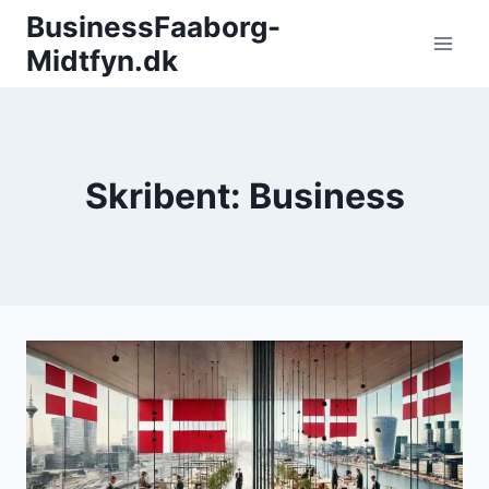
Fortsæt
BusinessFaaborg-
til
Midtfyn.dk
indhold
Skribent: Business